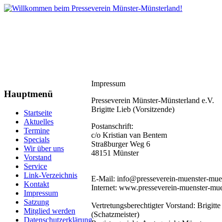
Impressum
Hauptmenü
Presseverein Münster-Münsterland e.V.
Brigitte Lieb (Vorsitzende)
Startseite
Aktuelles
Postanschrift:
Termine
c/o Kristian van Bentem
Specials
Straßburger Weg 6
Wir über uns
48151 Münster
Vorstand
Service
Link-Verzeichnis
E-Mail: info@presseverein-muenster-mue
Kontakt
Internet: www.presseverein-muenster-mue
Impressum
Satzung
Vertretungsberechtigter Vorstand: Brigit
Mitglied werden
(Schatzmeister)
Datenschutzerklärung