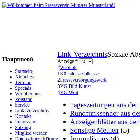
Link-Verzeichnis
Soziale Ab
Hauptmenü
Anzeige #
#
Weblink
Startseite
1
Künstlersozialkasse
Aktuelles
2
Presseversorgungswerk
Termine
3
VG Bild-Kunst
Specials
4
VG Wort
Wir über uns
Vorstand
Tageszeitungen aus der
Service
Link-Verzeichnis
Rundfunksender aus de
Kontakt
Anzeigenblätter aus de
Impressum
Satzung
Sonstige Medien
(5)
Mitglied werden
Journalismus
(4)
Datenschutzerklärung