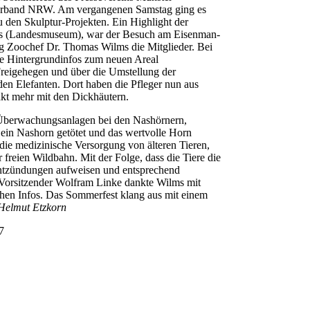
verband NRW. Am vergangenen Samstag ging es
 den Skulptur-Projekten. Ein Highlight der
lis (Landesmuseum), war der Besuch am Eisenman-
g Zoochef Dr. Thomas Wilms die Mitglieder. Bei
e Hintergrundinfos zum neuen Areal
Freigehegen und über die Umstellung der
en Elefanten. Dort haben die Pfleger nun aus
akt mehr mit den Dickhäutern.
 Überwachungsanlagen bei den Nashörnern,
ein Nashorn getötet und das wertvolle Horn
die medizinische Versorgung von älteren Tieren,
r freien Wildbahn. Mit der Folge, dass die Tiere die
entzündungen aufweisen und entsprechend
Vorsitzender Wolfram Linke dankte Wilms mit
chen Infos. Das Sommerfest klang aus mit einem
Helmut Etzkorn
7