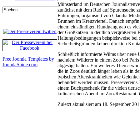
Münsterland im Deutschen Journalisten
zunächst mit dem Rad auf Spurensuche zu
Führungen, organisiert von Claudia Mik
Brunnen im Kreuzviertel. Danach empfin
einem einstündigen Rundgang gab es viel
der Großkatzen in deutlich vergrößerten 
Haltungsbedingungen beispielsweise bei d
Sicherheitsgründen keinen direkten Kont
Schließlich informierte Wilms über neue
Free Joomla Templates by
nachdem Wilderer in einem Zoo bei Paris 
JoomlaShine.com
abgesägt hatten. Ein weiteres Thema war 
die in Zoos deutlich länger leben als in de
typischen Alterskrankheiten wie Gelenk
behandelt werden müssen. Pressevereins-
einem Buchgeschenk für die vielen tieris
kulinarischen Abend im Zoo-Restaurant.
Zuletzt aktualisiert am 18. September 201